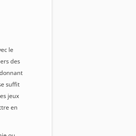
ec le
iers des
n donnant
e suffit
es jeux
ttre en
nie ou