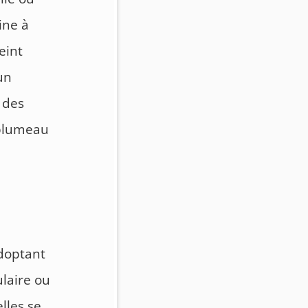
ine à
peint
un
 des
 plumeau
adoptant
ulaire ou
lles se