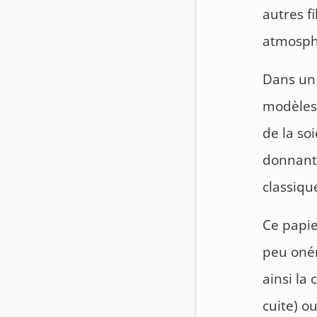
autres f
atmosphè
Dans un 
modèles 
de la so
donnant 
classiqu
Ce papie
peu oné
ainsi la
cuite) o