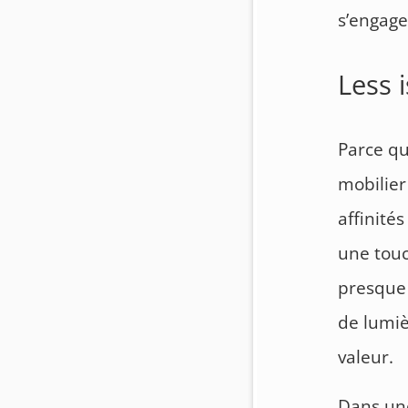
s’engage
Less 
Parce qu
mobilier
affinité
une touc
presque 
de lumiè
valeur.
Dans une