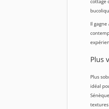
cottage 
bucoliqu
Il gagne
contempo
expérien
Plus 
Plus sob
idéal po
Sénèque, 
textures