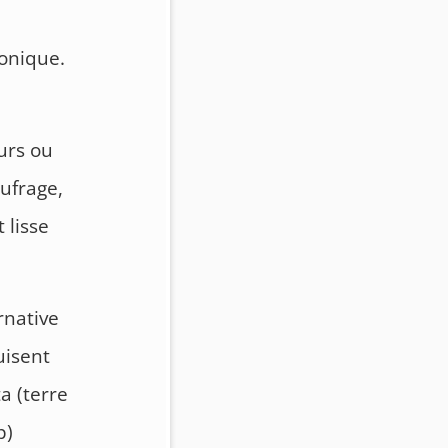
honique.
urs ou
ufrage,
 lisse
rnative
uisent
a (terre
p)