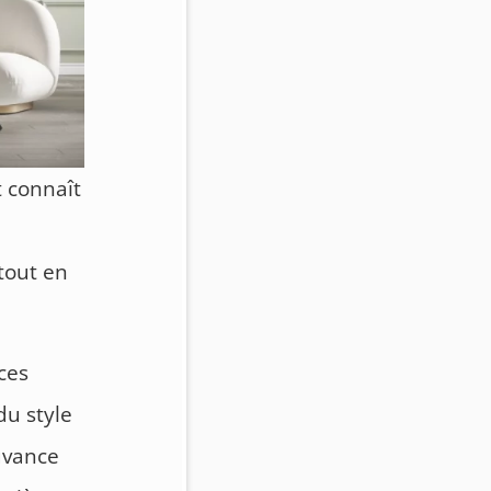
 connaît
e
tout en
ces
du style
uvance