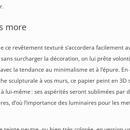
r.
is more
e ce revêtement texturé s’accordera facilement av
 sans surcharger la décoration, on lui prête volont
s avec la tendance au minimalisme et à l’épure. E
he sculpturale à vos murs, ce papier peint en 3D s
à lui-même : ses aspérités seront sublimées par d
res, d’où l’importance des luminaires pour les me
 teinte neutre, ou bien très colorée, en version u