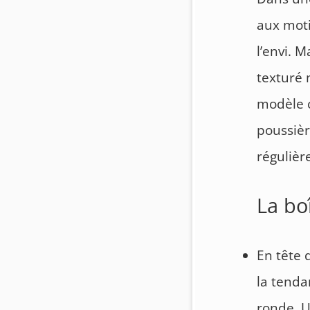
aux moti
l’envi. M
texturé 
modèle c
poussièr
régulièr
La bo
En tête 
la tenda
ronde. U