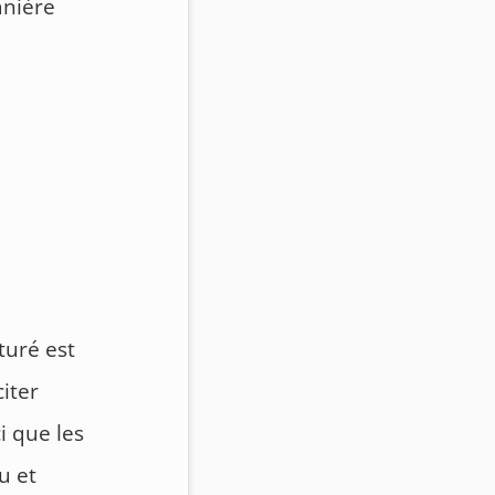
anière
turé est
citer
ci que les
u et