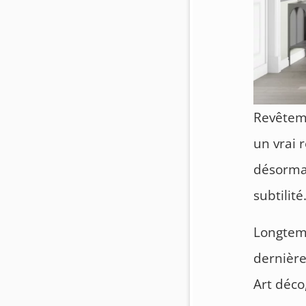
Revêteme
un vrai 
désormai
subtilité
Longtemp
dernière
Art déco