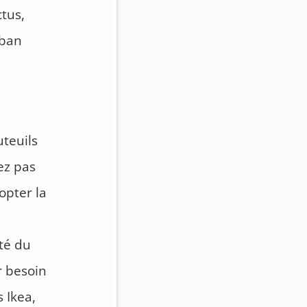
ctus,
rban
uteuils
ez pas
opter la
uté du
r besoin
s Ikea,