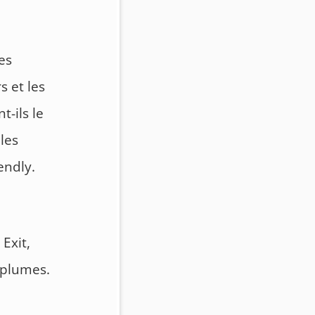
es
s et les
t-ils le
 les
endly.
Exit,
n plumes.