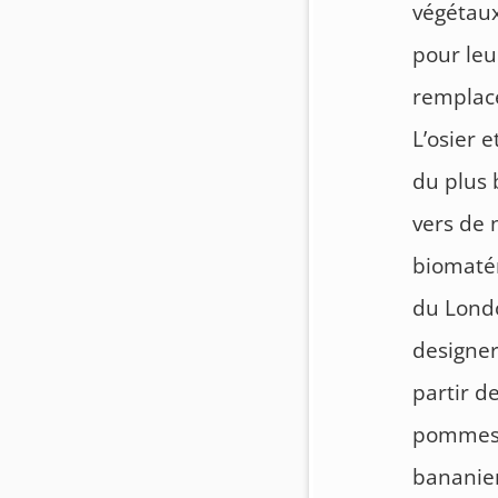
végétaux
pour leu
remplace
L’osier 
du plus 
vers de 
biomatér
du Londo
designer
partir d
pommes d
bananier