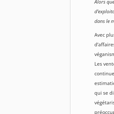
Alors qu
d’exploi
dans le 
Avec plu
d’affair
véganism
Les vent
continue
estimati
qui se d
végétar
préoccup