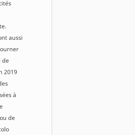
ités
te.
ont aussi
 tourner
e de
on 2019
 des
isées à
de
 ou de
colo