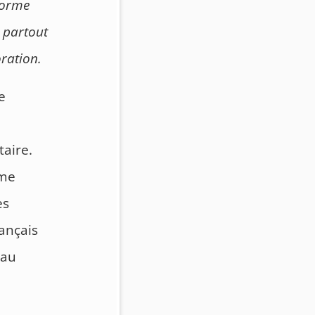
forme
 partout
ration.
e
aire.
ême
es
rançais
 au