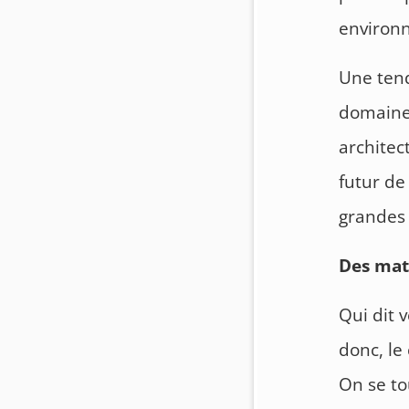
environn
Une tend
domaines
architec
futur de
grandes 
Des mat
Qui dit 
donc, le
On se to