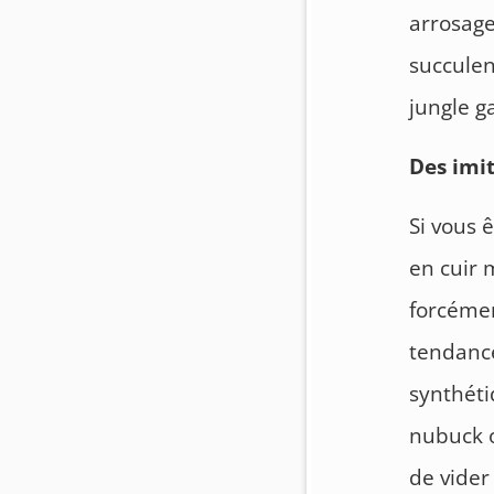
arrosage
succule
jungle g
Des imit
Si vous 
en cuir 
forcémen
tendance
synthéti
nubuck o
de vider 