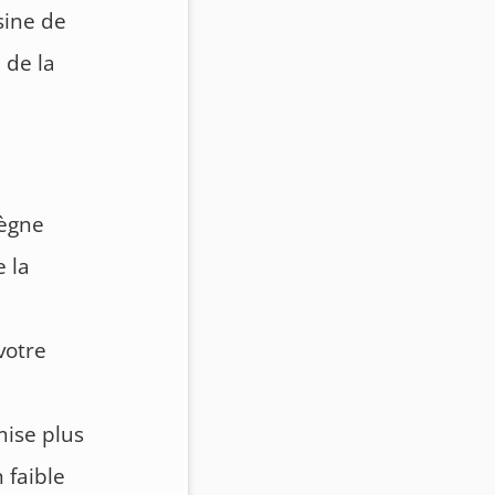
sine de
é de la
règne
e la
votre
mise plus
 faible