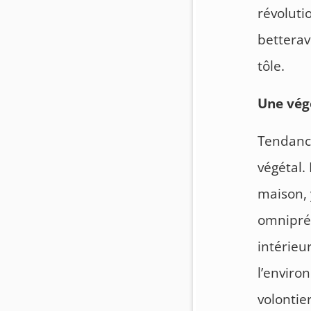
révoluti
betterave
tôle.
Une vég
Tendance
végétal.
maison, 
omniprés
intérieu
l’enviro
volontie