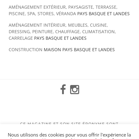
AMÉNAGEMENT EXTÉRIEUR, PAYSAGISTE, TERRASSE,
PISCINE, SPA, STORES, VÉRANDA
PAYS BASQUE ET LANDES
AMÉNAGEMENT INTÉRIEUR, MEUBLES, CUISINE,
DRESSING, PEINTURE, CHAUFFAGE, CLIMATISATION,
CARRELAGE
PAYS BASQUE ET LANDES
CONSTRUCTION
MAISON PAYS BASQUE ET LANDES
Facebook
Instagram
Mail
CE MAGAZINE ET SON SITE ÉPONYME SONT
CONÇUS AVEC AMOUR PAR L’AGENCE DE
Nous utilisons des cookies pour vous offrir l'expérience la
COMMUNICATION ET DE PUBLICITÉ
CAMÉLÉON COMMUNICATION
– TOUS