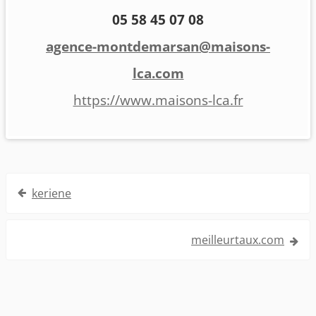
05 58 45 07 08
agence-montdemarsan@maisons-
lca.com
https://www.maisons-lca.fr
Navigation
keriene
de
l’article
meilleurtaux.com