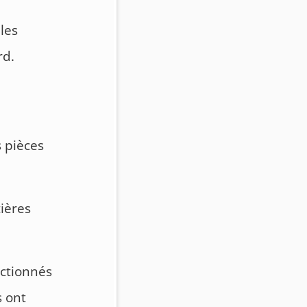
les
rd.
s pièces
tières
ectionnés
s ont