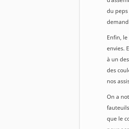
d’assemb
du peps 
demand
Enfin, l
envies. 
à un des
des coul
nos assi
On a not
fauteuil
que le c