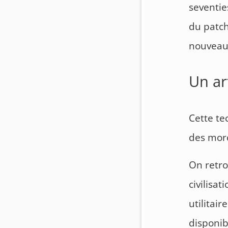
seventie
du patch
nouveau 
Un ar
Cette te
des morc
On retro
civilisat
utilitai
disponib