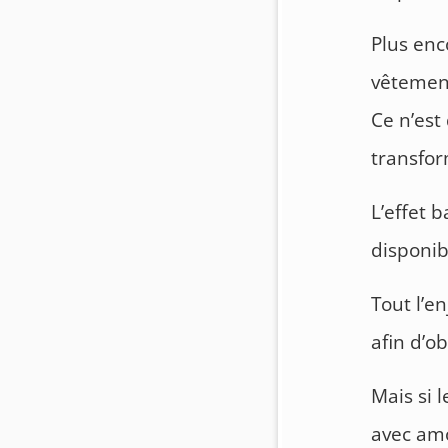
Plus enc
vêtement
Ce n’est
transfor
L’effet b
disponibl
Tout l’e
afin d’o
Mais si 
avec amo