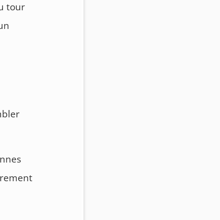
u tour
 un
mbler
ennes
purement