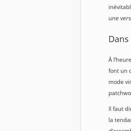
inévitab
une vers
Dans 
À l’heur
font un 
mode vin
patchwor
Il faut 
la tenda