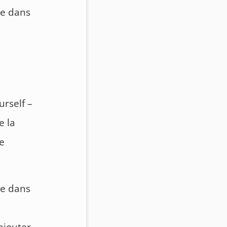
re dans
urself –
e la
le
ile dans