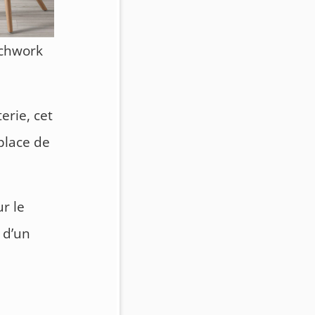
tchwork
erie, cet
place de
r le
 d’un