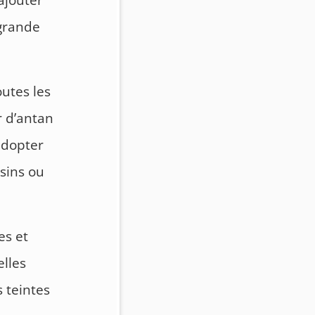
ajouter
 grande
outes les
r d’antan
 adopter
sins ou
es et
elles
s teintes