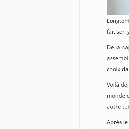
Longtemp
fait son
De la na
assembla
choix da
Voilà dé
monde du
autre t
Après le