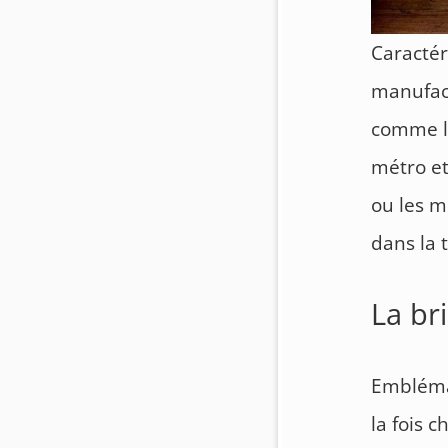
Caractér
manufact
comme la 
métro et
ou les m
dans la 
La br
Emblémat
la fois 