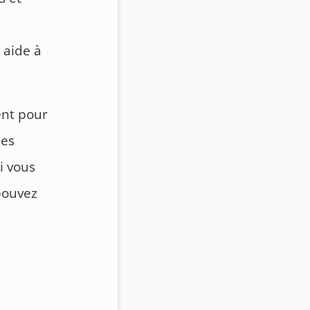
 aide à
ent pour
des
i vous
pouvez