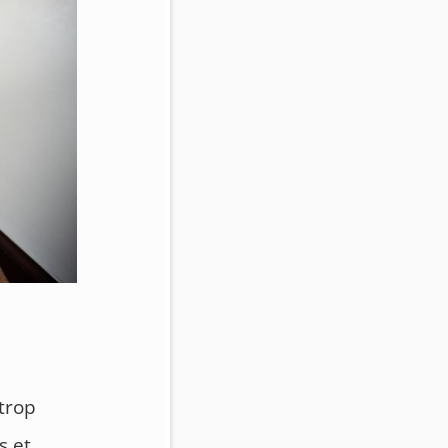
trop
s et