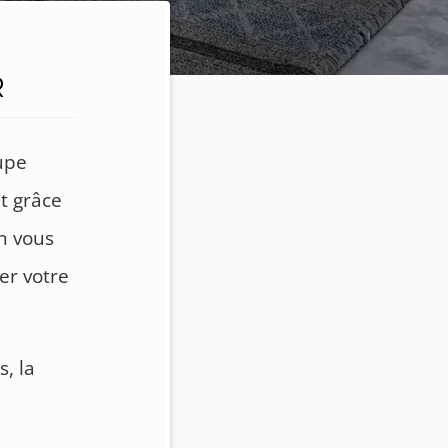
R
upe
t grâce
n vous
er votre
, la