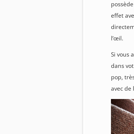
possède 
effet av
directem
l’œil.
Si vous 
dans vot
pop, trè
avec de 