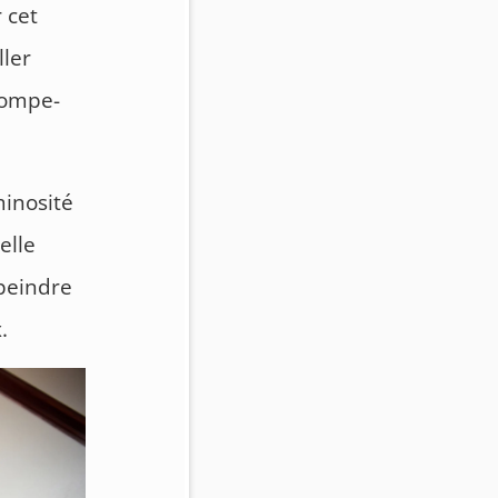
 cet
ller
rompe-
minosité
elle
epeindre
.