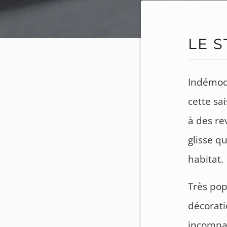
LE S
Indémoda
cette sa
à des re
glisse q
habitat.
Très pop
décorati
incompa