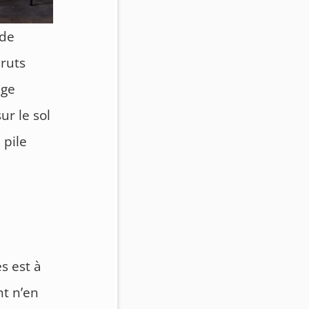
 de
bruts
age
ur le sol
 pile
s est à
nt n’en