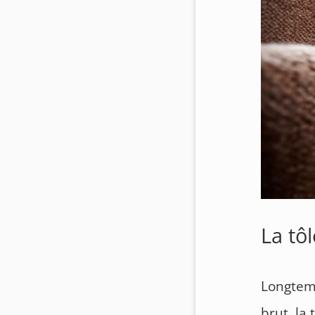
La tô
Longtem
brut, la