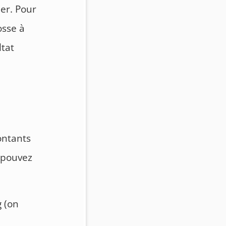
er. Pour
osse à
ltat
ontants
s pouvez
g (on