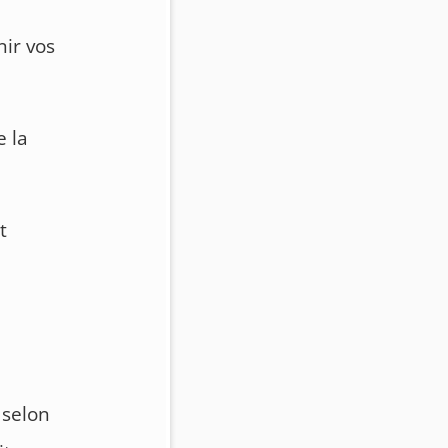
nir vos
e la
t
, selon