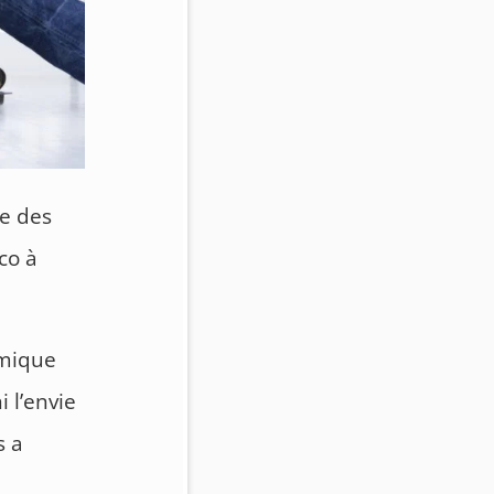
e des
co à
omique
i l’envie
s a