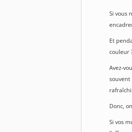
Si vous 
encadre
Et penda
couleur 
Avez-vou
souvent 
rafraîch
Donc, on
Si vos mu