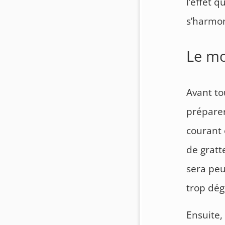
l’effet 
s’harmon
Le m
Avant to
préparer
courant 
de gratte
sera peu
trop dég
Ensuite,