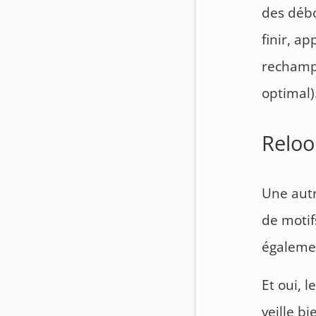
des débo
finir, a
rechampi
optimal)
Reloo
Une autr
de motif
égalemen
Et oui, 
veille bi