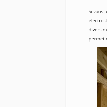
Si vous p
électros
divers mo
permet d