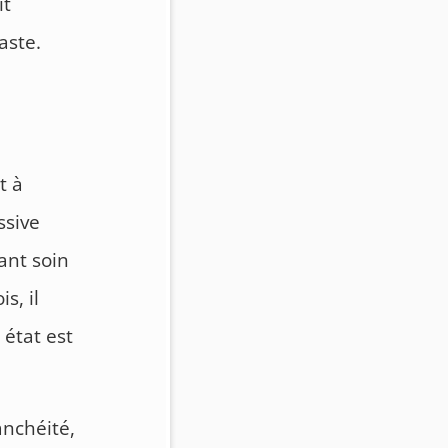
it
aste.
t à
ssive
ant soin
s, il
 état est
anchéité,