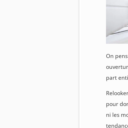
On pens
ouvertur
part enti
Relooker
pour donn
ni les m
tendance