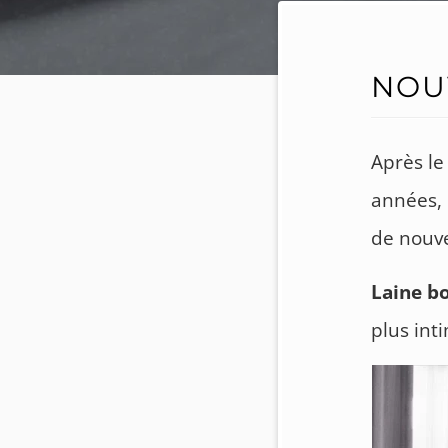
NOU
Après le
années,
de nouve
Laine bo
plus int