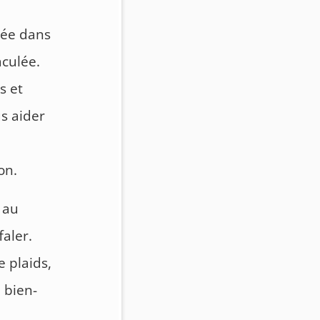
uée dans
aculée.
s et
s aider
on.
 au
faler.
e plaids,
 bien-