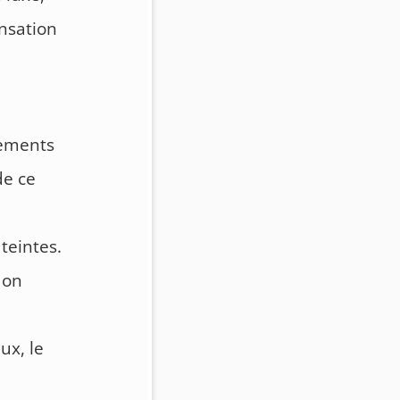
ensation
tements
de ce
 teintes.
 on
ux, le