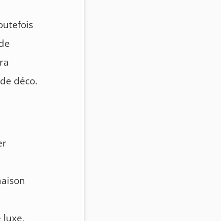
outefois
 de
ura
 de déco.
er
maison
 luxe,