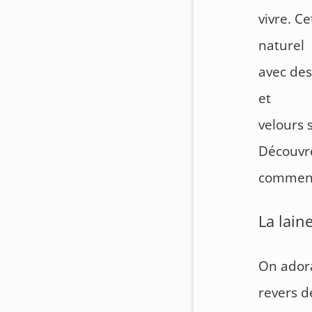
vivre. C
naturel
avec des
et
velours 
Découvr
comment 
La lain
On adora
revers d