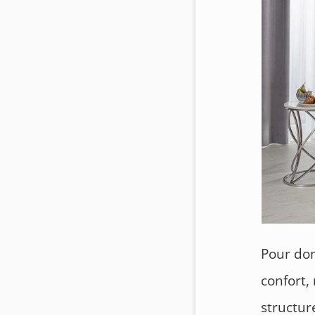
Pour do
confort,
structur