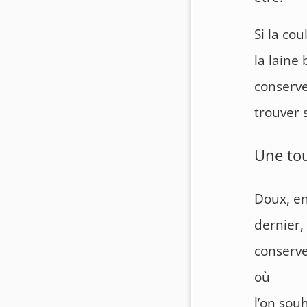
Si la co
la laine
conserve
trouver 
Une to
Doux, en
dernier,
conserve
où
l’on sou