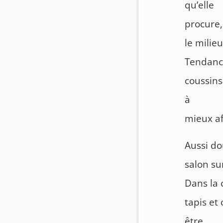
qu’elle
procure,
le milie
Tendance
coussins
à
mieux af
Aussi do
salon sur
Dans la 
tapis et
être.