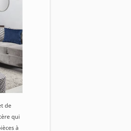
et de
tère qui
pièces à