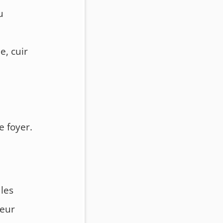
u
e, cuir
e foyer.
 les
leur