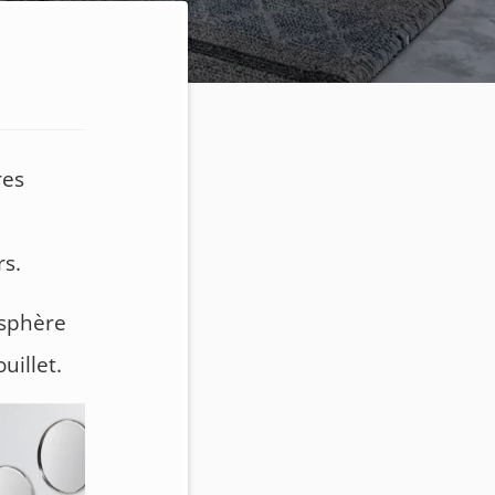
res
rs.
osphère
uillet.