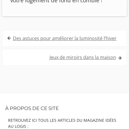
votre logement de fond en comble !
Navigation
Des astuces pour améliorer la luminosité l’hiver
de
l’article
Jeux de miroirs dans la maison
Footer
À PROPOS DE CE SITE
Content
RETROUVEZ ICI TOUS LES ARTICLES DU MAGAZINE IDÉES
AU LOGIS :