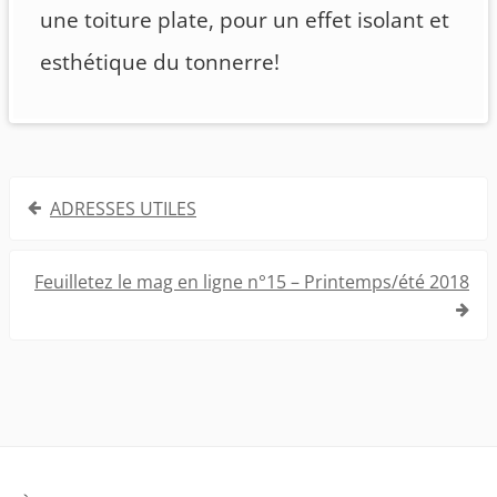
une toiture plate, pour un effet isolant et
esthétique du tonnerre!
Navigation
ADRESSES UTILES
de
l’article
Feuilletez le mag en ligne n°15 – Printemps/été 2018
Footer