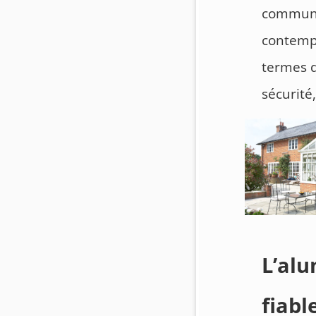
commun a
contempo
termes d’
sécurité
L’alu
fiabl