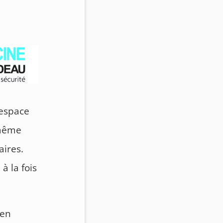
’espace
 même
aires.
à la fois
 en