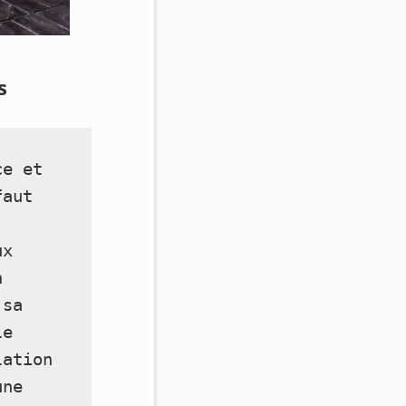
s
e et 
aut 
x 
 
sa 
e 
ation 
ne 