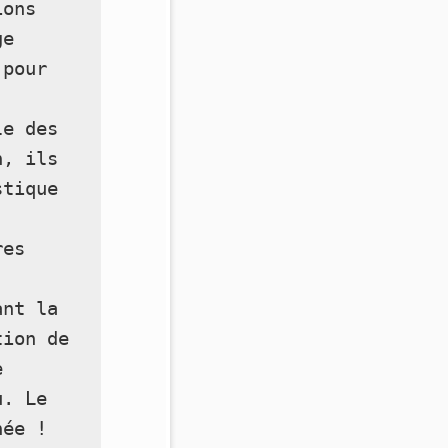
ons 
e 
pour 
e des 
, ils 
tique 
es 
nt la 
ion de 
 
. Le 
née !