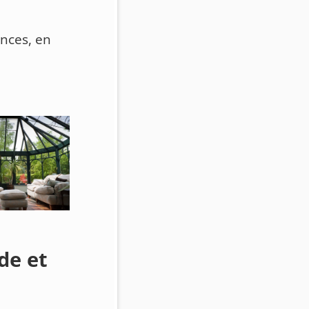
ances, en
e
de et