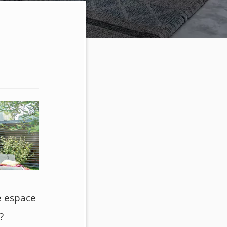
e espace
?