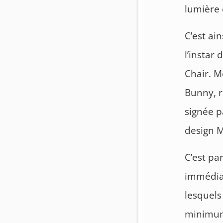
lumière
C’est ai
l’instar 
Chair. M
Bunny, r
signée p
design 
C’est pa
immédiat
lesquels
minimum.