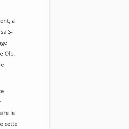
ment, à
 sa S-
age
e Olo,
de
te
r
aire le
e cette