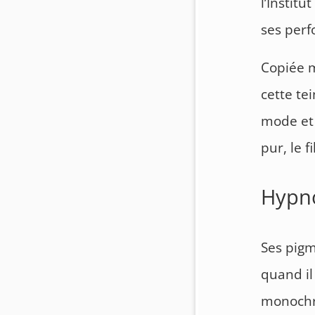
l’Institu
ses perf
Copiée m
cette te
mode et 
pur, le 
Hypno
Ses pigm
quand il 
monochro