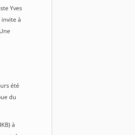
iste Yves
 invite à
 Une
ours été
roue du
IKB) à