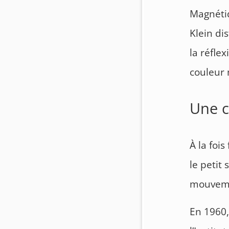
Magnétiqu
Klein di
la réfle
couleur 
Une c
À la foi
le petit
mouveme
En 1960,