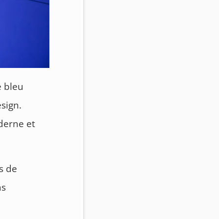
e bleu
sign.
derne et
ns de
ns