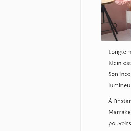
Longtemp
Klein es
Son inc
lumineus
À l’inst
Marrakec
pouvoirs