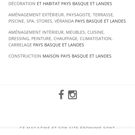
DÉCORATION
ET HABITAT PAYS BASQUE ET LANDES
AMÉNAGEMENT EXTÉRIEUR, PAYSAGISTE, TERRASSE,
PISCINE, SPA, STORES, VÉRANDA
PAYS BASQUE ET LANDES
AMÉNAGEMENT INTÉRIEUR, MEUBLES, CUISINE,
DRESSING, PEINTURE, CHAUFFAGE, CLIMATISATION,
CARRELAGE
PAYS BASQUE ET LANDES
CONSTRUCTION
MAISON PAYS BASQUE ET LANDES
Facebook
Instagram
Mail
CE MAGAZINE ET SON SITE ÉPONYME SONT
CONÇUS AVEC AMOUR PAR L’AGENCE DE