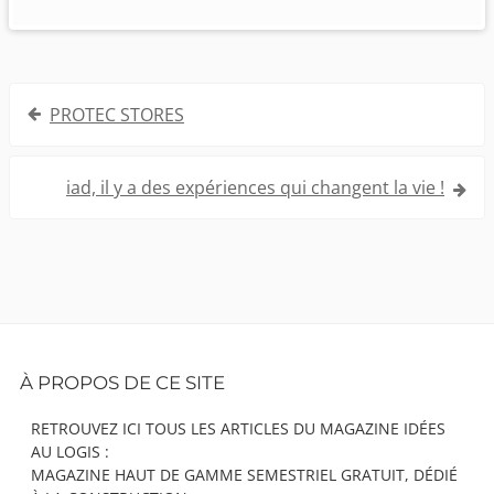
Navigation
PROTEC STORES
de
l’article
iad, il y a des expériences qui changent la vie !
Footer
À PROPOS DE CE SITE
Content
RETROUVEZ ICI TOUS LES ARTICLES DU MAGAZINE IDÉES
AU LOGIS :
MAGAZINE HAUT DE GAMME SEMESTRIEL GRATUIT, DÉDIÉ