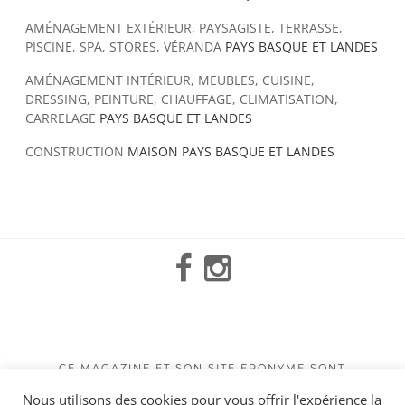
AMÉNAGEMENT EXTÉRIEUR, PAYSAGISTE, TERRASSE,
PISCINE, SPA, STORES, VÉRANDA
PAYS BASQUE ET LANDES
AMÉNAGEMENT INTÉRIEUR, MEUBLES, CUISINE,
DRESSING, PEINTURE, CHAUFFAGE, CLIMATISATION,
CARRELAGE
PAYS BASQUE ET LANDES
CONSTRUCTION
MAISON PAYS BASQUE ET LANDES
Facebook
Instagram
Mail
CE MAGAZINE ET SON SITE ÉPONYME SONT
CONÇUS AVEC AMOUR PAR L’AGENCE DE
Nous utilisons des cookies pour vous offrir l'expérience la
COMMUNICATION ET DE PUBLICITÉ